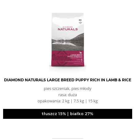
DIAMOND NATURALS LARGE BREED PUPPY RICH IN LAMB & RICE
pies szczeniak, pies młody
rasa: duża
opakowania: 2 kg | 7,5 kg | 15 kg
tłuszcz 15% | białko 27%