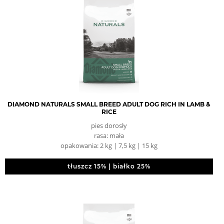
DIAMOND NATURALS SMALL BREED ADULT DOG RICH IN LAMB &
RICE
pies dorosły
rasa: mała
opakowania: 2 kg | 7,5 kg | 15 kg
tłuszcz 15% | białko 25%