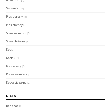
Rasa duża
[5]
Szczeniak
[5]
Pies dorosły
[8]
Pies starszy
[7]
Suka karmiąca
[5]
Suka ciężarna
[5]
Kot
[3]
Kociak
[2]
Kot dorosły
[3]
Kotka karmiąca
[2]
Kotka ciężarna
[2]
DIETA
bez zboż
[1]