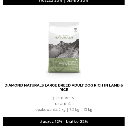
tłuszcz 20% | białko 30%
DIAMOND NATURALS LARGE BREED ADULT DOG RICH IN LAMB &
RICE
pies dorosły
rasa: duża
opakowania: 2 kg | 7,5 kg | 15 kg
tłuszcz 12% | białko 22%