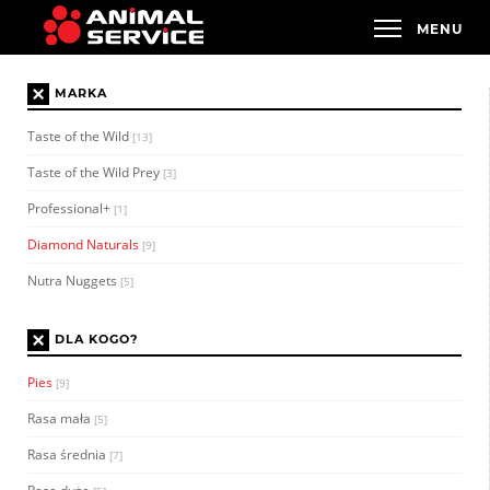
×
MARKA
Taste of the Wild
[13]
Taste of the Wild Prey
[3]
Professional+
[1]
Diamond Naturals
[9]
Nutra Nuggets
[5]
×
DLA KOGO?
Pies
[9]
Rasa mała
[5]
Rasa średnia
[7]