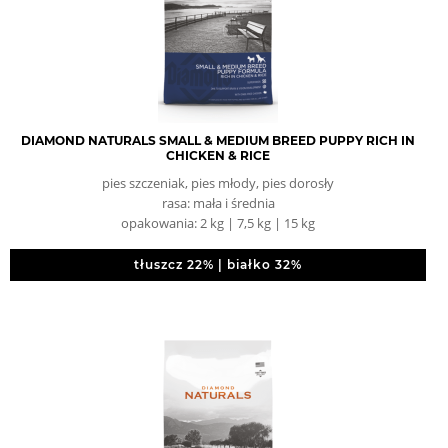
DIAMOND NATURALS SMALL & MEDIUM BREED PUPPY RICH IN
CHICKEN & RICE
pies szczeniak, pies młody, pies dorosły
rasa: mała i średnia
opakowania: 2 kg | 7,5 kg | 15 kg
tłuszcz 22% | białko 32%