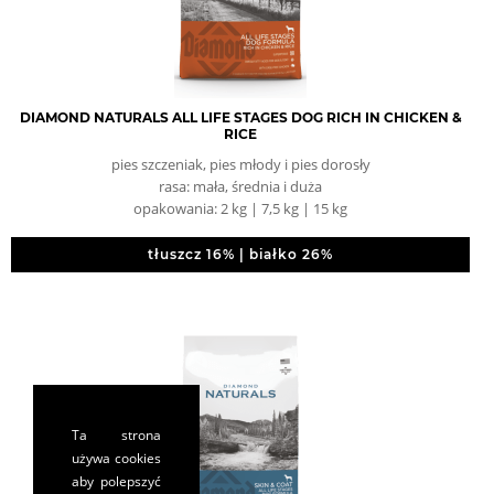
DIAMOND NATURALS ALL LIFE STAGES DOG RICH IN CHICKEN &
RICE
pies szczeniak, pies młody i pies dorosły
rasa: mała, średnia i duża
opakowania: 2 kg | 7,5 kg | 15 kg
tłuszcz 16% | białko 26%
Ta strona
używa cookies
aby polepszyć