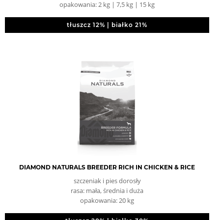
opakowania: 2 kg | 7,5 kg | 15 kg
tłuszcz 12% | białko 21%
DIAMOND NATURALS BREEDER RICH IN CHICKEN & RICE
szczeniak i pies dorosły
rasa: mała, średnia i duża
opakowania: 20 kg