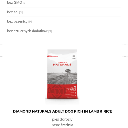
bez GMO
[9]
bez soi
[9]
bez pszenicy
[9]
bez sztucznych dodatków
[9]
DIAMOND NATURALS ADULT DOG RICH IN LAMB & RICE
pies dorosły
rasa: średnia