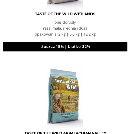
TASTE OF THE WILD WETLANDS
pies dorosły
rasa: mała, średnia i duża
opakowania: 2 kg | 5,6 kg | 12,2 kg
tłuszcz 18% | białko 32%
TASTE OF THE WILD APPALACHIAN VALLEY