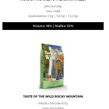
pies dorosły
rasa: mała
opakowania: 2 kg | 5,6 kg | 12,2 kg
tłuszcz 18% | białko 32%
TASTE OF THE WILD ROCKY MOUNTAIN
młode i dorosłe koty
rasa: wszystkie