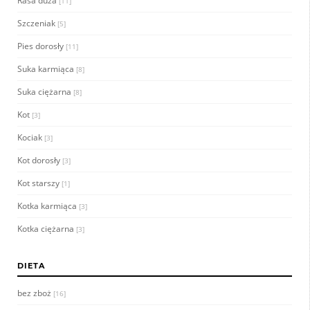
Rasa duża
[11]
Szczeniak
[5]
Pies dorosły
[11]
Suka karmiąca
[8]
Suka ciężarna
[8]
Kot
[3]
Kociak
[3]
Kot dorosły
[3]
Kot starszy
[1]
Kotka karmiąca
[3]
Kotka ciężarna
[3]
DIETA
bez zboż
[16]