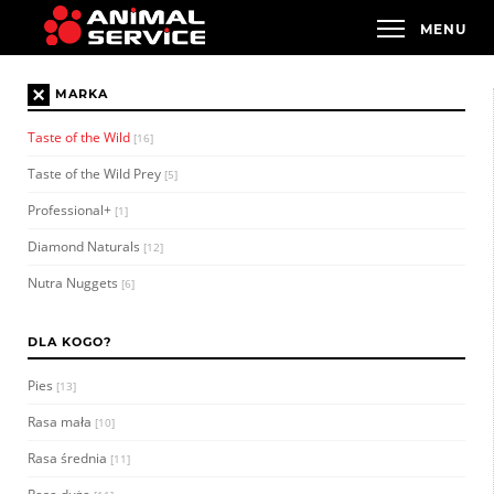
×
MARKA
Taste of the Wild
[16]
Taste of the Wild Prey
[5]
Professional+
[1]
Diamond Naturals
[12]
Nutra Nuggets
[6]
DLA KOGO?
Pies
[13]
Rasa mała
[10]
Rasa średnia
[11]