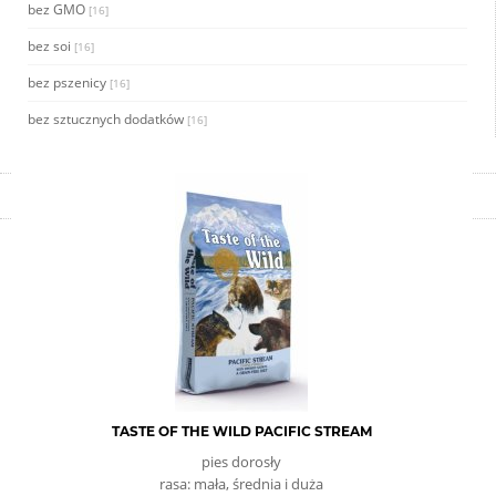
bez GMO
[16]
bez soi
[16]
bez pszenicy
[16]
bez sztucznych dodatków
[16]
TASTE OF THE WILD PACIFIC STREAM
pies dorosły
rasa: mała, średnia i duża