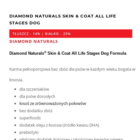
DIAMOND NATURALS SKIN & COAT ALL LIFE
STAGES DOG
TŁUSZCZ - 14% | BIAŁKO - 25%
DIAMOND NATURALS
®
Diamond Naturals
Skin & Coat All Life Stages Dog Formula
Karma pełnoporcjowa bez zbóż dla psów w każdym wieku bogata w
łososia.
dla szczeniaków
dla psów dorosłych
łosoś ze zrównoważonych połowów
bez dodatku zbóż
superfoods
dodatek oleju z łososia (źródło kwasu DHA)
prebiotyki
właściwy dodatek ilościowy i jakościowy kwasów omega