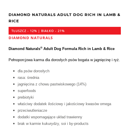
DIAMOND NATURALS ADULT DOG RICH IN LAMB &
RICE
TŁUSZCZ - 12% | BIAŁKO - 21%
DIAMOND NATURALS
®
Diamond Naturals
Adult Dog Formula Rich in Lamb & Rice
Pełnoporcjowa karma dla dorosłych psów bogata w jagnięcinę i ryż.
dla psów dorosłych
rasa: średnia
jagnięcina z chowu pastwiskowego (14%)
superfoods
prebiotyki
właściwy dodatek ilościowy i jakościowy kwasów omega
przeciwutleniacze
dodatki wspomagające układ trawienny
brak w karmie kukurydzy, soi i by-products