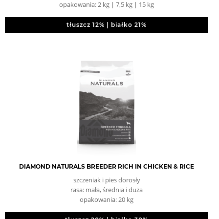
opakowania: 2 kg | 7,5 kg | 15 kg
tłuszcz 12% | białko 21%
DIAMOND NATURALS BREEDER RICH IN CHICKEN & RICE
szczeniak i pies dorosły
rasa: mała, średnia i duża
opakowania: 20 kg