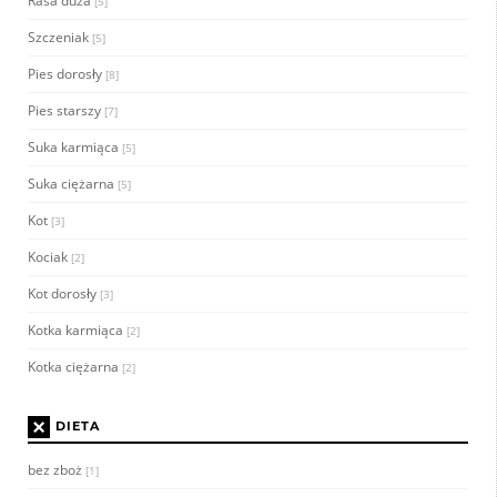
Rasa duża
[5]
Szczeniak
[5]
Pies dorosły
[8]
Pies starszy
[7]
Suka karmiąca
[5]
Suka ciężarna
[5]
Kot
[3]
Kociak
[2]
Kot dorosły
[3]
Kotka karmiąca
[2]
Kotka ciężarna
[2]
×
DIETA
bez zboż
[1]