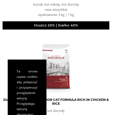
kociak, kot młody, kot dorosły
rasa: wszystkie
opakowania: 3 kg | 1 kg
tłuszcz 20% | białko 40%
Ta strona
używa cookies
aby polepszyć
i przyspieszyć
przeglądanie
witryny.
DIAMOND NATURALS INDOOR CAT FORMULA RICH IN CHICKEN &
Przeglądając
RICE
witrynę
kot dorosły
akceptujesz