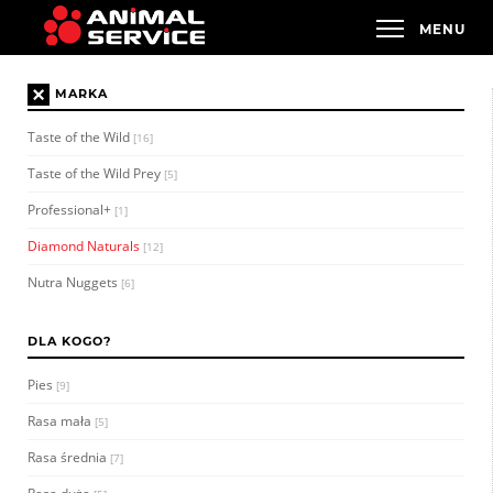
×
MARKA
Taste of the Wild
[16]
Taste of the Wild Prey
[5]
Professional+
[1]
Diamond Naturals
[12]
Nutra Nuggets
[6]
DLA KOGO?
Pies
[9]
Rasa mała
[5]
Rasa średnia
[7]