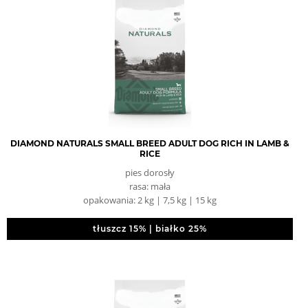
DIAMOND NATURALS SMALL BREED ADULT DOG RICH IN LAMB &
RICE
pies dorosły
rasa: mała
opakowania: 2 kg | 7,5 kg | 15 kg
tłuszcz 15% | białko 25%