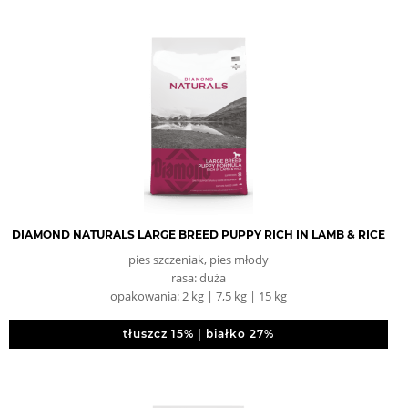
DIAMOND NATURALS LARGE BREED PUPPY RICH IN LAMB & RICE
pies szczeniak, pies młody
rasa: duża
opakowania: 2 kg | 7,5 kg | 15 kg
tłuszcz 15% | białko 27%