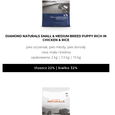
DIAMOND NATURALS SMALL & MEDIUM BREED PUPPY RICH IN
CHICKEN & RICE
pies szczeniak, pies młody, pies dorosły
rasa: mała i średnia
opakowania: 2 kg | 7,5 kg | 15 kg
tłuszcz 22% | białko 32%