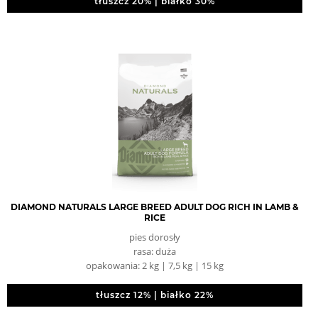
tłuszcz 20% | białko 30%
DIAMOND NATURALS LARGE BREED ADULT DOG RICH IN LAMB &
RICE
pies dorosły
rasa: duża
opakowania: 2 kg | 7,5 kg | 15 kg
tłuszcz 12% | białko 22%