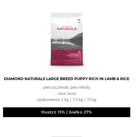
DIAMOND NATURALS LARGE BREED PUPPY RICH IN LAMB & RICE
pies szczeniak, pies młody
rasa: duża
opakowania: 2 kg | 7,5 kg | 15 kg
tłuszcz 15% | białko 27%