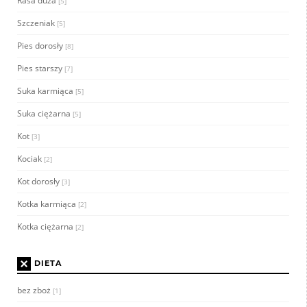
Rasa duża
[5]
Szczeniak
[5]
Pies dorosły
[8]
Pies starszy
[7]
Suka karmiąca
[5]
Suka ciężarna
[5]
Kot
[3]
Kociak
[2]
Kot dorosły
[3]
Kotka karmiąca
[2]
Kotka ciężarna
[2]
×
DIETA
bez zboż
[1]