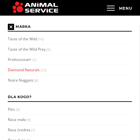
×
MARKA
Taste of the Wild
[16]
Taste of the Wild Prey
[5]
Professional+
[1]
Diamond Naturals
[12]
Nutra Nuggets
[6]
DLA KOGO?
Pies
[9]
Rasa mała
[5]
Rasa średnia
[7]