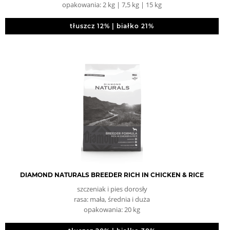
opakowania: 2 kg | 7,5 kg | 15 kg
tłuszcz 12% | białko 21%
DIAMOND NATURALS BREEDER RICH IN CHICKEN & RICE
szczeniak i pies dorosły
rasa: mała, średnia i duża
opakowania: 20 kg