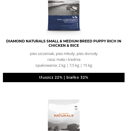
DIAMOND NATURALS SMALL & MEDIUM BREED PUPPY RICH IN
CHICKEN & RICE
pies szczeniak, pies młody, pies dorosły
rasa: mała i średnia
opakowania: 2 kg | 7,5 kg | 15 kg
tłuszcz 22% | białko 32%