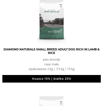
DIAMOND NATURALS SMALL BREED ADULT DOG RICH IN LAMB &
RICE
pies dorosły
rasa: mała
opakowania: 2 kg | 7,5 kg | 15 kg
tłuszcz 15% | białko 25%