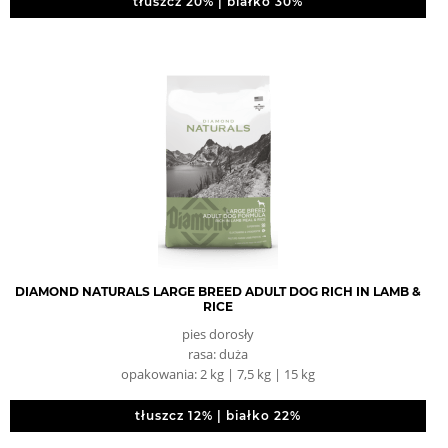
tłuszcz 20% | białko 30%
DIAMOND NATURALS LARGE BREED ADULT DOG RICH IN LAMB &
RICE
pies dorosły
rasa: duża
opakowania: 2 kg | 7,5 kg | 15 kg
tłuszcz 12% | białko 22%