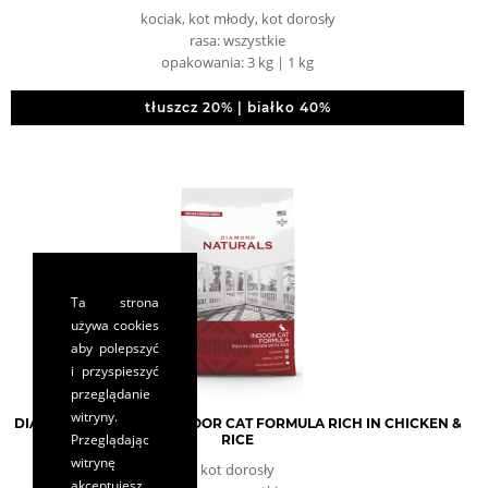
kociak, kot młody, kot dorosły
rasa: wszystkie
opakowania: 3 kg | 1 kg
tłuszcz 20% | białko 40%
Ta strona
używa cookies
aby polepszyć
i przyspieszyć
przeglądanie
witryny.
DIAMOND NATURALS INDOOR CAT FORMULA RICH IN CHICKEN &
Przeglądając
RICE
witrynę
kot dorosły
akceptujesz