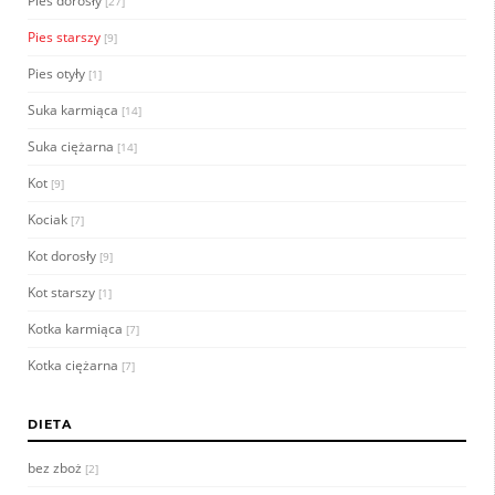
Pies dorosły
[27]
Pies starszy
[9]
Pies otyły
[1]
Suka karmiąca
[14]
Suka ciężarna
[14]
Kot
[9]
Kociak
[7]
Kot dorosły
[9]
Kot starszy
[1]
Kotka karmiąca
[7]
Kotka ciężarna
[7]
DIETA
bez zboż
[2]