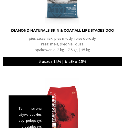
DIAMOND NATURALS SKIN & COAT ALL LIFE STAGES DOG
pies szczeniak, pies młody i pies dorosły
rasa: mała, średnia i duża
opakowania: 2 kg | 7,5 kg | 15 kg
tłuszcz 14% | białko 25%
Ta strona
używa cookies
aby polepszyć
i przyspieszyć