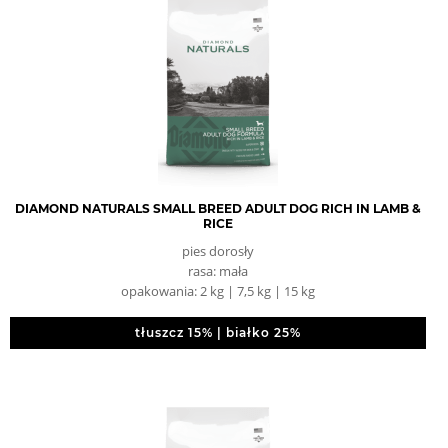
DIAMOND NATURALS SMALL BREED ADULT DOG RICH IN LAMB &
RICE
pies dorosły
rasa: mała
opakowania: 2 kg | 7,5 kg | 15 kg
tłuszcz 15% | białko 25%