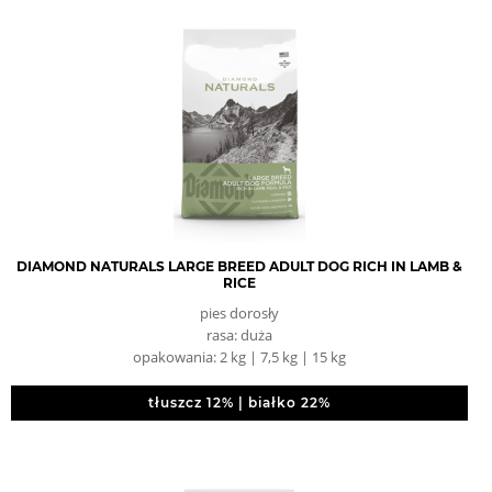
DIAMOND NATURALS LARGE BREED ADULT DOG RICH IN LAMB &
RICE
pies dorosły
rasa: duża
opakowania: 2 kg | 7,5 kg | 15 kg
tłuszcz 12% | białko 22%