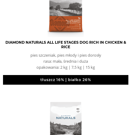
DIAMOND NATURALS ALL LIFE STAGES DOG RICH IN CHICKEN &
RICE
pies szczeniak, pies młody i pies dorosły
rasa: mała, średnia i duża
opakowania: 2 kg | 7,5 kg | 15 kg
tłuszcz 16% | białko 26%