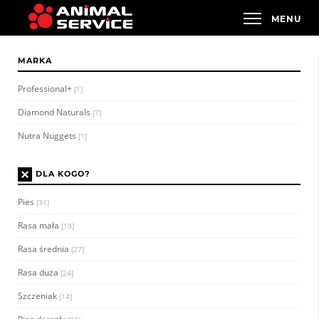
MARKA
Professional+
[1]
Diamond Naturals
[7]
Nutra Nuggets
[1]
×
DLA KOGO?
Pies
[31]
Rasa mała
[19]
Rasa średnia
[27]
Rasa duża
[24]
Szczeniak
[14]