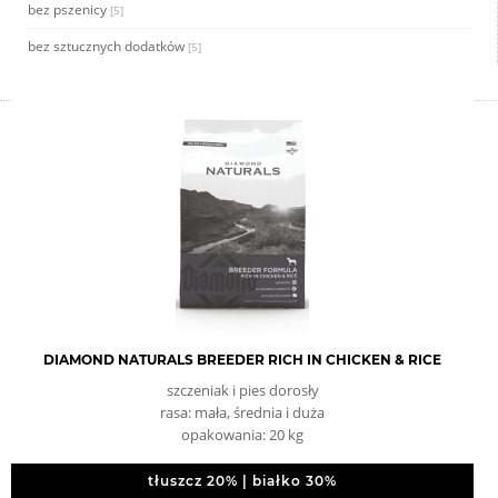
bez pszenicy
[5]
bez sztucznych dodatków
[5]
DIAMOND NATURALS BREEDER RICH IN CHICKEN & RICE
szczeniak i pies dorosły
rasa: mała, średnia i duża
opakowania: 20 kg
tłuszcz 20% | białko 30%