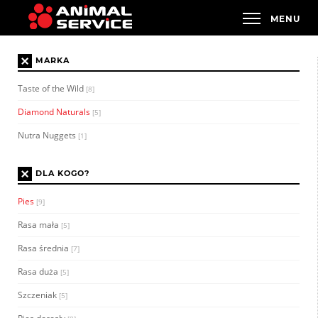
×
MARKA
Taste of the Wild
[8]
Diamond Naturals
[5]
Nutra Nuggets
[1]
×
DLA KOGO?
Pies
[9]
Rasa mała
[5]
Rasa średnia
[7]
Rasa duża
[5]
Szczeniak
[5]