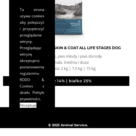
Ta strona
używa cookies
aby polepszyć
i przyspieszyć
przeglądanie
witryny.
Przeglądając
DIAMOND NATURALS SKIN & COAT ALL LIFE STAGES DOG
witrynę
pies szczeniak, pies młody i pies dorosły
akceptujesz
rasa: mała, średnia i duża
postanowienia
opakowania: 2 kg | 7,5 kg | 15 kg
regulaminu
RODO &
tłuszcz 14% | białko 25%
Cookies
z
działu Polityki
prywatności.
Akceptuje
© 2025 Animal Service.