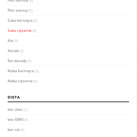
Pies dorosły
[8]
Pies starszy
[7]
Suka karmiąca
[5]
Suka ciężarna
[5]
Kot
[3]
Kociak
[2]
Kot dorosły
[3]
Kotka karmiąca
[2]
Kotka ciężarna
[2]
DIETA
bez zboż
[1]
bez GMO
[5]
bez soi
[5]