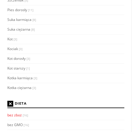
Szczeniak
[5]
Pies dorosły
[11]
Suka karmiąca
[8]
Suka ciężarna
[8]
Kot
[3]
Kociak
[3]
Kot dorosły
[3]
Kot starszy
[1]
Kotka karmiąca
[3]
Kotka ciężarna
[3]
×
DIETA
bez zboż
[16]
bez GMO
[16]