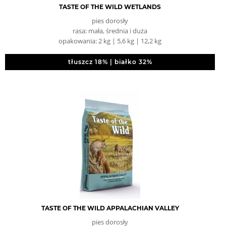
TASTE OF THE WILD WETLANDS
pies dorosły
rasa: mała, średnia i duża
opakowania: 2 kg | 5,6 kg | 12,2 kg
tłuszcz 18% | białko 32%
TASTE OF THE WILD APPALACHIAN VALLEY
pies dorosły