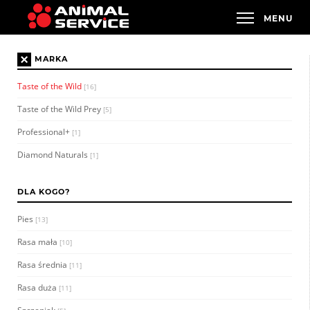
×
MARKA
Taste of the Wild
[16]
Taste of the Wild Prey
[5]
Professional+
[1]
Diamond Naturals
[1]
DLA KOGO?
Pies
[13]
Rasa mała
[10]
Rasa średnia
[11]
Rasa duża
[11]