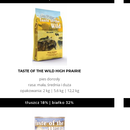
TASTE OF THE WILD HIGH PRAIRIE
pies dorosły
rasa: mała, średnia i duża
opakowania: 2 kg | 5,6 kg | 12,2 kg
tłuszcz 18% | białko 32%