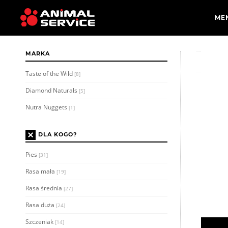
MARKA
Taste of the Wild
[8]
Diamond Naturals
[5]
Nutra Nuggets
[1]
×
DLA KOGO?
Pies
[31]
Rasa mała
[19]
Rasa średnia
[27]
Rasa duża
[24]
Szczeniak
[14]