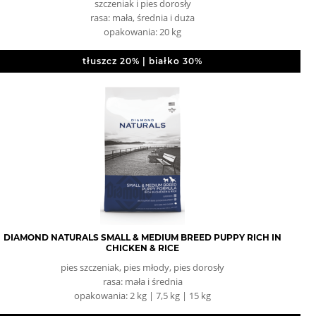
szczeniak i pies dorosły
rasa: mała, średnia i duża
opakowania: 20 kg
tłuszcz 20% | białko 30%
DIAMOND NATURALS SMALL & MEDIUM BREED PUPPY RICH IN
CHICKEN & RICE
pies szczeniak, pies młody, pies dorosły
rasa: mała i średnia
opakowania: 2 kg | 7,5 kg | 15 kg