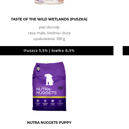
TASTE OF THE WILD WETLANDS (PUSZKA)
pies dorosły
rasa: mała, średnia i duża
opakowania: 390 g
tłuszcz 5,5% | białko 6,5%
NUTRA NUGGETS PUPPY