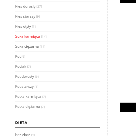
Pies dorosły
[27]
Pies starszy
[9]
Pies otyły
[1]
Suka karmiąca
[14]
Suka ciężarna
[14]
Kot
[9]
Kociak
[7]
Kot dorosły
[9]
Kot starszy
[1]
Kotka karmiąca
[7]
Kotka ciężarna
[7]
DIETA
bez zboż
[9]