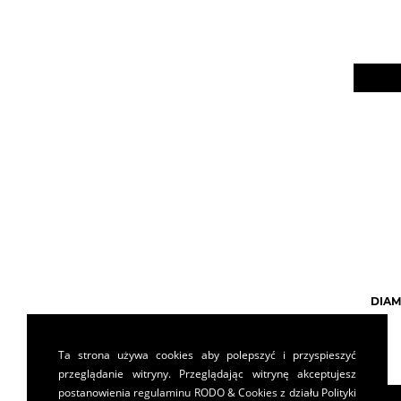
DIAM
Ta strona używa cookies aby polepszyć i przyspieszyć
przeglądanie witryny. Przeglądając witrynę akceptujesz
postanowienia
regulaminu RODO & Cookies
z działu Polityki