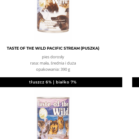
TASTE OF THE WILD PACIFIC STREAM (PUSZKA)
pies dorosły
rasa: mała, średnia i duża
opakowania: 390 g
tłuszcz 6% | białko 7%