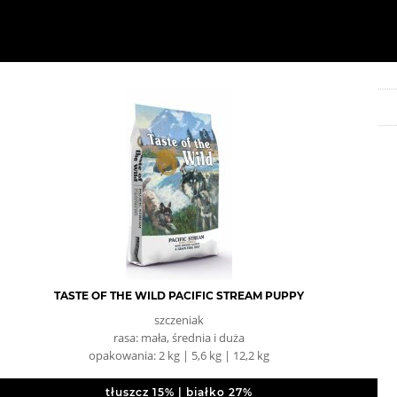
TASTE OF THE WILD PACIFIC STREAM PUPPY
szczeniak
rasa: mała, średnia i duża
opakowania: 2 kg | 5,6 kg | 12,2 kg
tłuszcz 15% | białko 27%