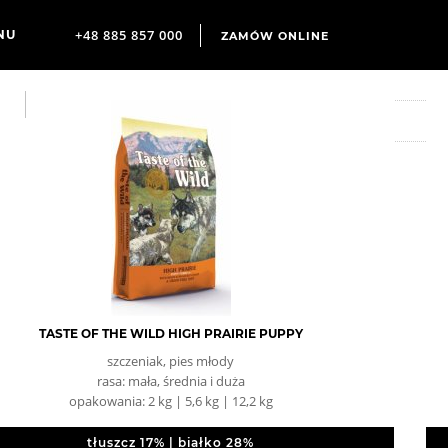
+48 885 857 000
ZAMÓW ONLINE
TASTE OF THE WILD HIGH PRAIRIE PUPPY
szczeniak, pies młody
rasa: mała, średnia i duża
opakowania: 2 kg | 5,6 kg | 12,2 kg
tłuszcz 17% | białko 28%