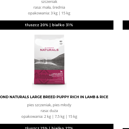
szczeniak
rasa: mała, średnia
opakowania: 3 kg | 15 kg
tłuszcz 20% | białko 31%
OND NATURALS LARGE BREED PUPPY RICH IN LAMB & RICE
pies szczeniak, pies młody
rasa: duża
opakowania: 2 kg | 7,5 kg | 15 kg
tłuszcz 15% | białko 27%