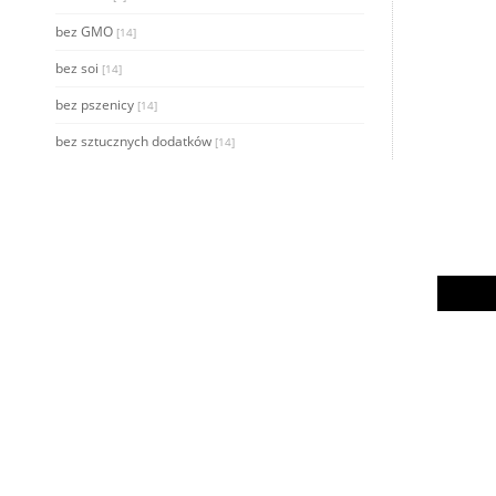
bez GMO
[14]
bez soi
[14]
bez pszenicy
[14]
bez sztucznych dodatków
[14]