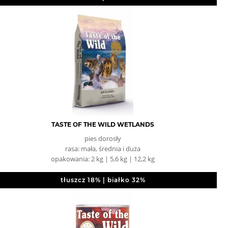
TASTE OF THE WILD WETLANDS
pies dorosły
rasa: mała, średnia i duża
opakowania: 2 kg | 5,6 kg | 12,2 kg
tłuszcz 18% | białko 32%