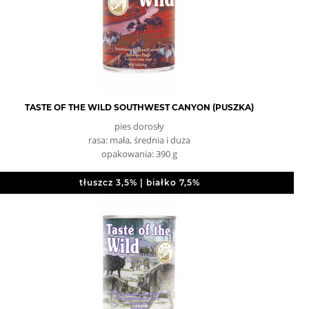
TASTE OF THE WILD SOUTHWEST CANYON (PUSZKA)
pies dorosły
rasa: mała, średnia i duża
opakowania: 390 g
tłuszcz 3,5% | białko 7,5%