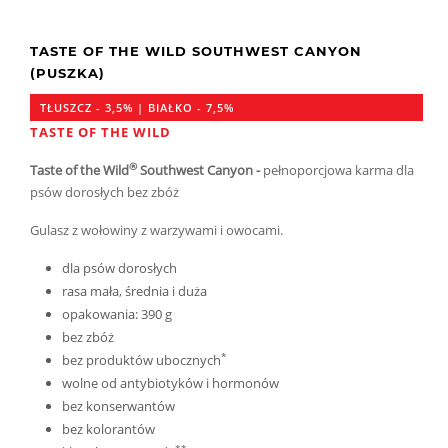
TASTE OF THE WILD SOUTHWEST CANYON
(PUSZKA)
TŁUSZCZ - 3,5% | BIAŁKO - 7,5%
TASTE OF THE WILD
®
Taste of the Wild
Southwest Canyon
-
pełnoporcjowa karma dla
psów dorosłych bez zbóż
Gulasz z wołowiny z warzywami i owocami.
dla psów dorosłych
rasa mała, średnia i duża
opakowania: 390 g
bez zbóż
*
bez produktów ubocznych
wolne od antybiotyków i hormonów
bez konserwantów
bez kolorantów