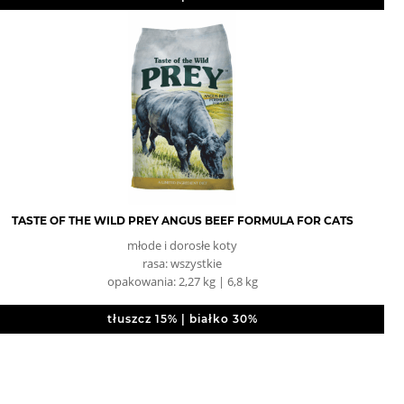
TASTE OF THE WILD PREY ANGUS BEEF FORMULA FOR CATS
młode i dorosłe koty
rasa: wszystkie
opakowania: 2,27 kg | 6,8 kg
tłuszcz 15% | białko 30%