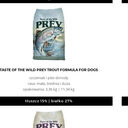
TASTE OF THE WILD PREY TROUT FORMULA FOR DOGS
szczeniak i pies dorosły
rasa: mała, średnia i duża
opakowania: 3,36 kg | 11,34 kg
tłuszcz 15% | białko 27%