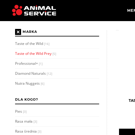
×
MARKA
Taste of the Wild
[16]
Taste of the Wild Prey
[5]
Professional+
[1]
Diamond Naturals
[12]
Nutra Nuggets
[6]
DLA KOGO?
TA
Pies
[3]
Rasa mała
[3]
Rasa średnia
[3]