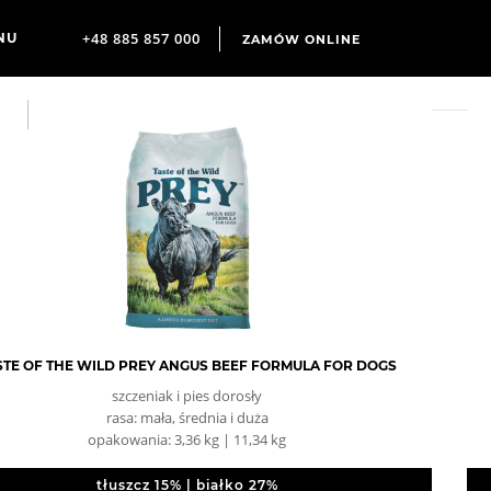
+48 885 857 000
ZAMÓW ONLINE
STE OF THE WILD PREY ANGUS BEEF FORMULA FOR DOGS
szczeniak i pies dorosły
rasa: mała, średnia i duża
opakowania: 3,36 kg | 11,34 kg
tłuszcz 15% | białko 27%