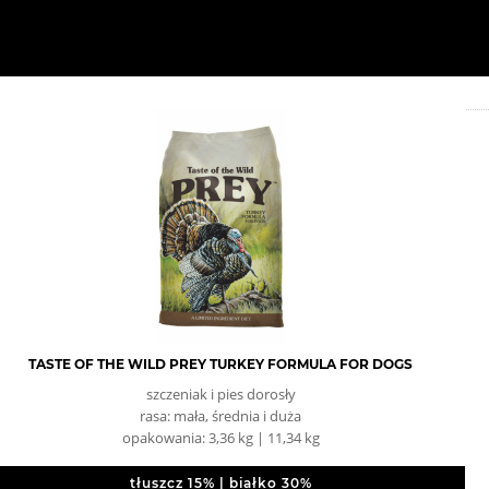
TASTE OF THE WILD PREY TURKEY FORMULA FOR DOGS
szczeniak i pies dorosły
rasa: mała, średnia i duża
opakowania: 3,36 kg | 11,34 kg
tłuszcz 15% | białko 30%