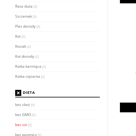
Rasa duża
[3]
Szczeniak
[3]
Pies dorosły
[3]
Kot
[2]
Kociak
[2]
Kot dorosły
[2]
Kotka karmiąca
[2]
Kotka ciężarna
[2]
×
DIETA
bez zboż
[5]
bez GMO
[5]
bez soi
[5]
bez pszenicy
[5]