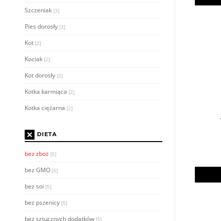
Szczeniak
[3]
Pies dorosły
[3]
Kot
[2]
Kociak
[2]
Kot dorosły
[2]
Kotka karmiąca
[2]
Kotka ciężarna
[2]
×
DIETA
bez zboż
[5]
bez GMO
[5]
bez soi
[5]
bez pszenicy
[5]
bez sztucznych dodatków
[5]