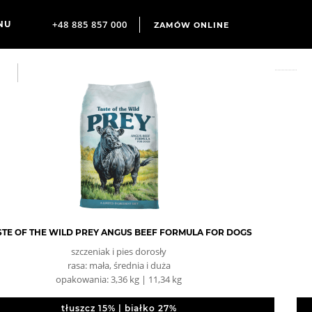
+48 885 857 000
ZAMÓW ONLINE
STE OF THE WILD PREY ANGUS BEEF FORMULA FOR DOGS
szczeniak i pies dorosły
rasa: mała, średnia i duża
opakowania: 3,36 kg | 11,34 kg
tłuszcz 15% | białko 27%