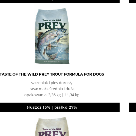
TASTE OF THE WILD PREY TROUT FORMULA FOR DOGS
szczeniak i pies dorosły
rasa: mała, średnia i duża
opakowania: 3,36 kg | 11,34 kg
tłuszcz 15% | białko 27%