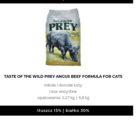
TASTE OF THE WILD PREY ANGUS BEEF FORMULA FOR CATS
młode i dorosłe koty
rasa: wszystkie
opakowania: 2,27 kg | 6,8 kg
tłuszcz 15% | białko 30%