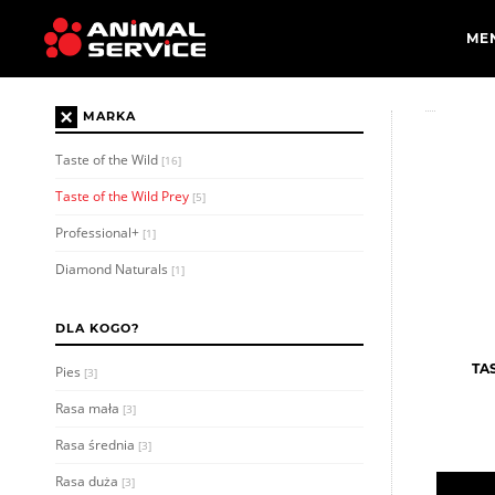
×
MARKA
Taste of the Wild
[16]
Taste of the Wild Prey
[5]
Professional+
[1]
Diamond Naturals
[1]
DLA KOGO?
TA
Pies
[3]
Rasa mała
[3]
Rasa średnia
[3]
Rasa duża
[3]