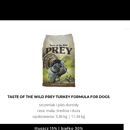
TASTE OF THE WILD PREY TURKEY FORMULA FOR DOGS
szczeniak i pies dorosły
rasa: mała, średnia i duża
opakowania: 3,36 kg | 11,34 kg
tłuszcz 15% | białko 30%