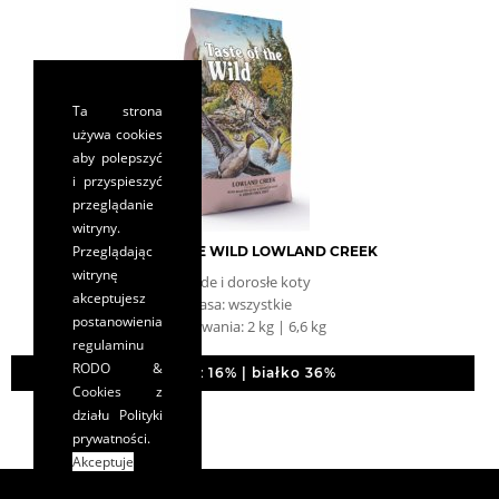
Ta strona
używa cookies
aby polepszyć
i przyspieszyć
przeglądanie
witryny.
Przeglądając
TASTE OF THE WILD LOWLAND CREEK
witrynę
młode i dorosłe koty
akceptujesz
rasa: wszystkie
postanowienia
opakowania: 2 kg | 6,6 kg
regulaminu
RODO &
tłuszcz 16% | białko 36%
Cookies
z
działu Polityki
prywatności.
Akceptuje