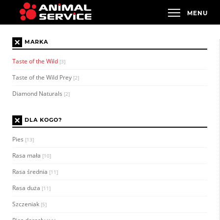
×
MARKA
Taste of the Wild
[3]
Taste of the Wild Prey
[2]
Diamond Naturals
[2]
×
DLA KOGO?
Pies
[13]
Rasa mała
[10]
Rasa średnia
[11]
Rasa duża
[11]
Szczeniak
[5]