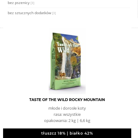
bez pszenicy
[3]
bez sztucznych dodatków
[3]
TASTE OF THE WILD ROCKY MOUNTAIN
młode i dorosłe koty
rasa: wszystkie
opakowania: 2 kg | 6,6 kg
tłuszcz 18% | białko 42%