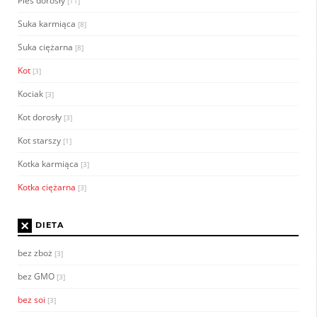
Pies dorosły
[11]
Suka karmiąca
[8]
Suka ciężarna
[8]
Kot
[3]
Kociak
[3]
Kot dorosły
[3]
Kot starszy
[1]
Kotka karmiąca
[3]
Kotka ciężarna
[3]
×
DIETA
bez zboż
[3]
bez GMO
[3]
bez soi
[3]