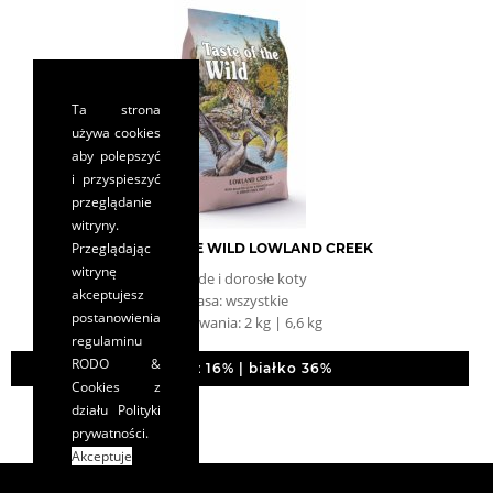
Ta strona
używa cookies
aby polepszyć
i przyspieszyć
przeglądanie
witryny.
Przeglądając
TASTE OF THE WILD LOWLAND CREEK
witrynę
młode i dorosłe koty
akceptujesz
rasa: wszystkie
postanowienia
opakowania: 2 kg | 6,6 kg
regulaminu
RODO &
tłuszcz 16% | białko 36%
Cookies
z
działu Polityki
prywatności.
Akceptuje