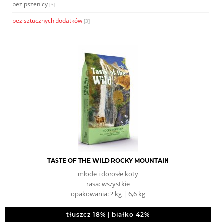
bez pszenicy
[3]
bez sztucznych dodatków
[3]
TASTE OF THE WILD ROCKY MOUNTAIN
młode i dorosłe koty
rasa: wszystkie
opakowania: 2 kg | 6,6 kg
tłuszcz 18% | białko 42%