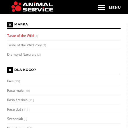
×
MARKA
Taste of the Wild
[3]
Taste of the Wild Prey
[2]
Diamond Naturals
[2]
×
DLA KOGO?
Pies
[13]
Rasa mała
[10]
Rasa średnia
[11]
Rasa duża
[11]
Szczeniak
[5]