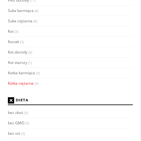
Pies dorosły
[11]
Suka karmiąca
[8]
Suka ciężarna
[8]
Kot
[3]
Kociak
[3]
Kot dorosły
[3]
Kot starszy
[1]
Kotka karmiąca
[3]
Kotka ciężarna
[3]
×
DIETA
bez zboż
[3]
bez GMO
[3]
bez soi
[3]