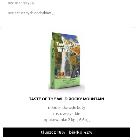
bez pszenicy
[3]
bez sztucznych dodatków
[3]
TASTE OF THE WILD ROCKY MOUNTAIN
młode i dorosłe koty
rasa: wszystkie
opakowania: 2 kg | 6,6 kg
tłuszcz 18% | białko 42%