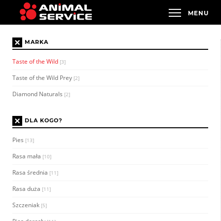
×
MARKA
Taste of the Wild
[3]
Taste of the Wild Prey
[2]
Diamond Naturals
[2]
×
DLA KOGO?
Pies
[13]
Rasa mała
[10]
Rasa średnia
[11]
Rasa duża
[11]
Szczeniak
[5]