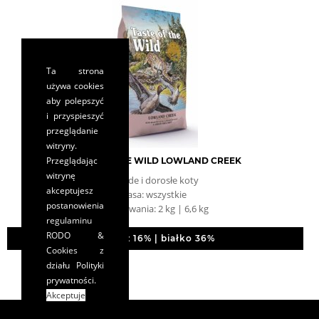
Ta strona
używa cookies
aby polepszyć
i przyspieszyć
przeglądanie
witryny.
Przeglądając
TASTE OF THE WILD LOWLAND CREEK
witrynę
młode i dorosłe koty
akceptujesz
rasa: wszystkie
postanowienia
opakowania: 2 kg | 6,6 kg
regulaminu
RODO &
tłuszcz 16% | białko 36%
Cookies
z
działu Polityki
prywatności.
Akceptuje