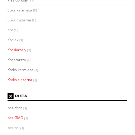
Pies dorosły
[11]
Suka karmiąca
[8]
Suka ciężarna
[8]
Kot
[3]
Kociak
[3]
Kot dorosły
[3]
Kot starszy
[1]
Kotka karmiąca
[3]
Kotka ciężarna
[3]
×
DIETA
bez zboż
[3]
bez GMO
[3]
bez soi
[3]