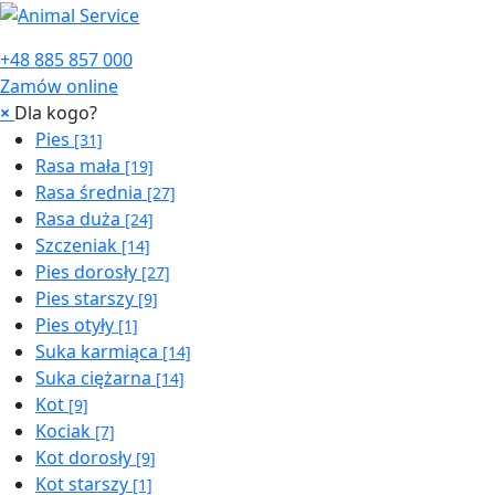
+48 885 857 000
Zamów online
×
Dla kogo?
Pies
[31]
Rasa mała
[19]
Rasa średnia
[27]
Rasa duża
[24]
Szczeniak
[14]
Pies dorosły
[27]
Pies starszy
[9]
Pies otyły
[1]
Suka karmiąca
[14]
Suka ciężarna
[14]
Kot
[9]
Kociak
[7]
Kot dorosły
[9]
Kot starszy
[1]