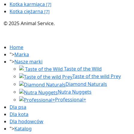
Kotka karmiąca
[7]
Kotka ciężarna
[7]
© 2025 Animal Service.
Home
">
Marka
">
Nasze marki
Taste of the Wild
Taste of the wild Prey
Diamond Naturals
Nutra Nuggets
Professional+
Dla psa
Dla kota
Dla hodowców
">
Katalog