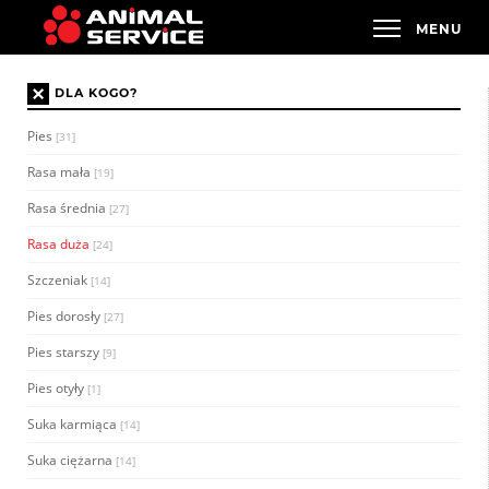
×
DLA KOGO?
Pies
[31]
Rasa mała
[19]
Rasa średnia
[27]
Rasa duża
[24]
Szczeniak
[14]
Pies dorosły
[27]
Pies starszy
[9]
Pies otyły
[1]
Suka karmiąca
[14]
Suka ciężarna
[14]