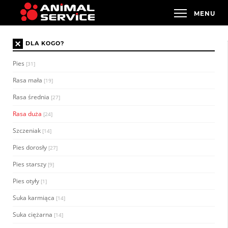
×
DLA KOGO?
Pies
[31]
Rasa mała
[19]
Rasa średnia
[27]
Rasa duża
[24]
Szczeniak
[14]
Pies dorosły
[27]
Pies starszy
[9]
Pies otyły
[1]
Suka karmiąca
[14]
Suka ciężarna
[14]