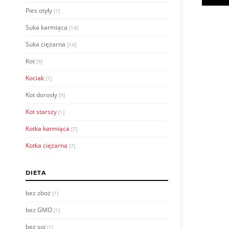
Pies otyły
[1]
Suka karmiąca
[14]
Suka ciężarna
[14]
Kot
[9]
Kociak
[7]
Kot dorosły
[9]
Kot starszy
[1]
Kotka karmiąca
[7]
Kotka ciężarna
[7]
DIETA
bez zboż
[1]
bez GMO
[1]
bez soi
[1]