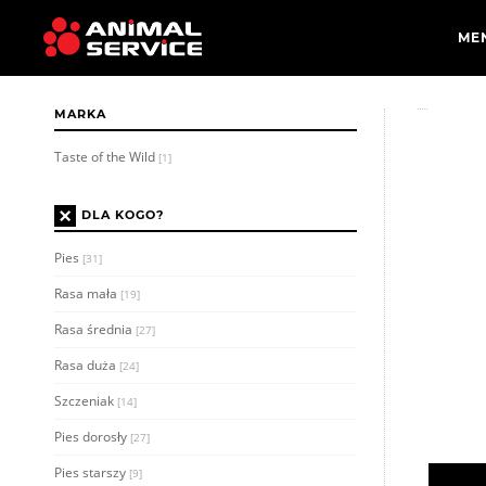
MARKA
Taste of the Wild
[1]
×
DLA KOGO?
Pies
[31]
Rasa mała
[19]
Rasa średnia
[27]
Rasa duża
[24]
Szczeniak
[14]
Pies dorosły
[27]
Pies starszy
[9]