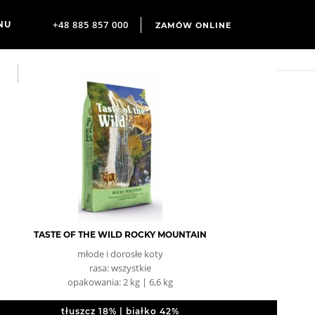
+48 885 857 000
ZAMÓW ONLINE
TASTE OF THE WILD ROCKY MOUNTAIN
młode i dorosłe koty
rasa: wszystkie
opakowania: 2 kg | 6,6 kg
tłuszcz 18% | białko 42%