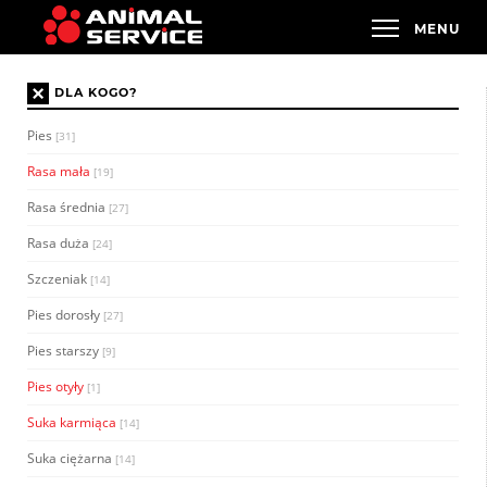
×
DLA KOGO?
Pies
[31]
Rasa mała
[19]
Rasa średnia
[27]
Rasa duża
[24]
Szczeniak
[14]
Pies dorosły
[27]
Pies starszy
[9]
Pies otyły
[1]
Suka karmiąca
[14]
Suka ciężarna
[14]