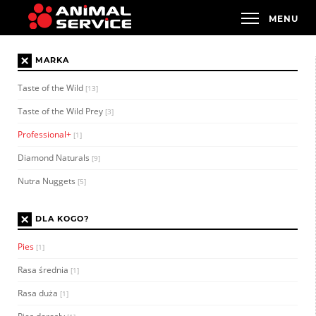
×
MARKA
Taste of the Wild
[13]
Taste of the Wild Prey
[3]
Professional+
[1]
Diamond Naturals
[9]
Nutra Nuggets
[5]
×
DLA KOGO?
Pies
[1]
Rasa średnia
[1]
Rasa duża
[1]