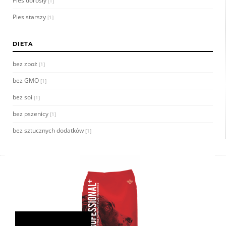
Pies dorosły
[1]
Pies starszy
[1]
DIETA
bez zboż
[1]
bez GMO
[1]
bez soi
[1]
bez pszenicy
[1]
bez sztucznych dodatków
[1]