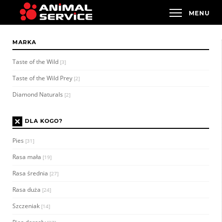
MARKA
Taste of the Wild
[3]
Taste of the Wild Prey
[2]
Diamond Naturals
[2]
×
DLA KOGO?
Pies
[31]
Rasa mała
[19]
Rasa średnia
[27]
Rasa duża
[24]
Szczeniak
[14]