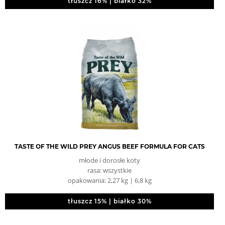
tłuszcz 16% | białko 32%
TASTE OF THE WILD PREY ANGUS BEEF FORMULA FOR CATS
młode i dorosłe koty
rasa: wszystkie
opakowania: 2,27 kg | 6,8 kg
tłuszcz 15% | białko 30%