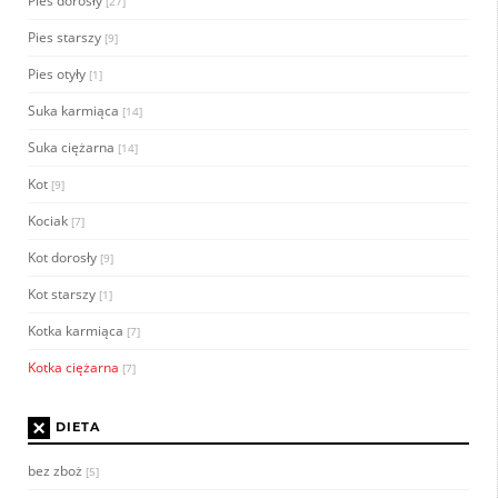
Pies dorosły
[27]
Pies starszy
[9]
Pies otyły
[1]
Suka karmiąca
[14]
Suka ciężarna
[14]
Kot
[9]
Kociak
[7]
Kot dorosły
[9]
Kot starszy
[1]
Kotka karmiąca
[7]
Kotka ciężarna
[7]
×
DIETA
bez zboż
[5]