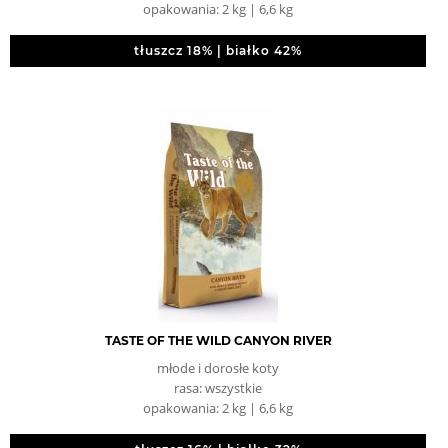
opakowania: 2 kg | 6,6 kg
tłuszcz 18% | białko 42%
TASTE OF THE WILD CANYON RIVER
młode i dorosłe koty
rasa: wszystkie
opakowania: 2 kg | 6,6 kg