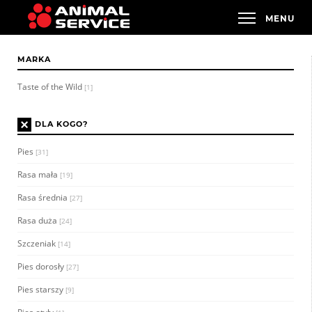
MARKA
Taste of the Wild
[1]
×
DLA KOGO?
Pies
[31]
Rasa mała
[19]
Rasa średnia
[27]
Rasa duża
[24]
Szczeniak
[14]
Pies dorosły
[27]
Pies starszy
[9]