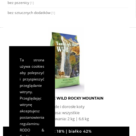
bez pszenicy
[1]
bez sztucznych dodatków
[1]
Ta strona
używa cookies
aby polepszyć
i przyspieszyć
przeglądanie
witryny.
Przeglądając
TASTE OF THE WILD ROCKY MOUNTAIN
witrynę
młode i dorosłe koty
akceptujesz
rasa: wszystkie
postanowienia
opakowania: 2 kg | 6,6 kg
regulaminu
RODO &
tłuszcz 18% | białko 42%