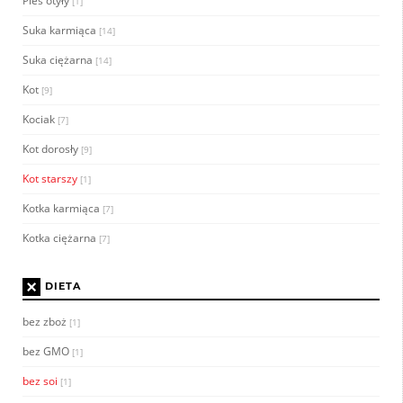
Pies otyły
[1]
Suka karmiąca
[14]
Suka ciężarna
[14]
Kot
[9]
Kociak
[7]
Kot dorosły
[9]
Kot starszy
[1]
Kotka karmiąca
[7]
Kotka ciężarna
[7]
×
DIETA
bez zboż
[1]
bez GMO
[1]
bez soi
[1]