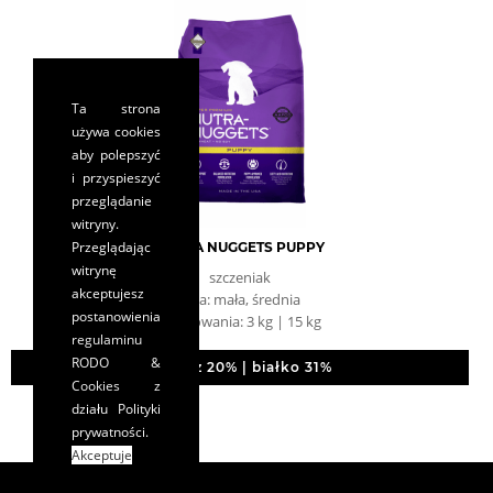
Ta strona
używa cookies
aby polepszyć
i przyspieszyć
przeglądanie
witryny.
Przeglądając
NUTRA NUGGETS PUPPY
witrynę
szczeniak
akceptujesz
rasa: mała, średnia
postanowienia
opakowania: 3 kg | 15 kg
regulaminu
RODO &
tłuszcz 20% | białko 31%
Cookies
z
działu Polityki
prywatności.
Akceptuje