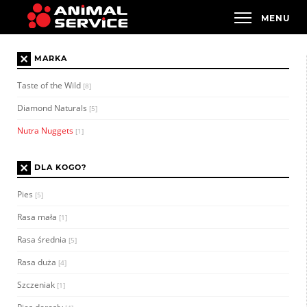
×
MARKA
Taste of the Wild
[8]
Diamond Naturals
[5]
Nutra Nuggets
[1]
×
DLA KOGO?
Pies
[5]
Rasa mała
[1]
Rasa średnia
[5]
Rasa duża
[4]
Szczeniak
[1]