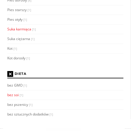
Pies dorosły
[4]
Pies starszy
[1]
Pies otyły
[1]
Suka karmiąca
[1]
Suka ciężarna
[1]
Kot
[1]
Kot dorosły
[1]
×
DIETA
bez GMO
[1]
bez soi
[1]
bez pszenicy
[1]
bez sztucznych dodatków
[1]