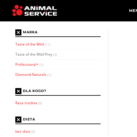
×
MARKA
Taste of the Wild
[11]
Taste of the Wild Prey
[3]
Professional+
[1]
Diamond Naturals
[1]
×
DLA KOGO?
Rasa średnia
[0]
×
DIETA
bez zboż
[0]