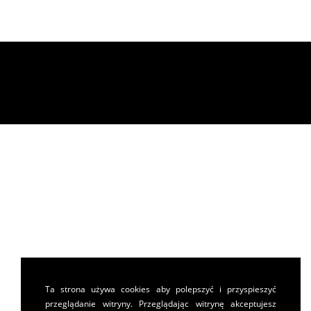
Ta strona używa cookies aby polepszyć i przyspieszyć
przeglądanie witryny. Przeglądając witrynę akceptujesz