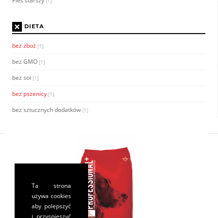
Pies starszy
[1]
×
DIETA
bez zboż
[1]
bez GMO
[1]
bez soi
[1]
bez pszenicy
[1]
bez sztucznych dodatków
[1]
Ta strona
używa cookies
aby polepszyć
i przyspieszyć