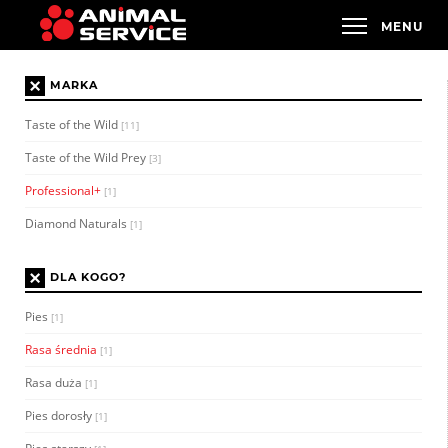
×
MARKA
Taste of the Wild
[11]
Taste of the Wild Prey
[3]
Professional+
[1]
Diamond Naturals
[1]
×
DLA KOGO?
Pies
[1]
Rasa średnia
[1]
Rasa duża
[1]
Pies dorosły
[1]