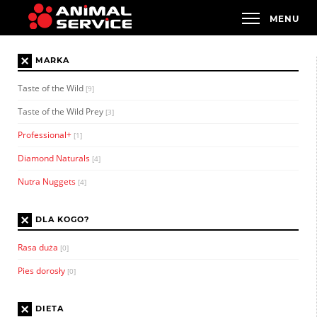
×
MARKA
Taste of the Wild
[9]
Taste of the Wild Prey
[3]
Professional+
[1]
Diamond Naturals
[4]
Nutra Nuggets
[4]
×
DLA KOGO?
Rasa duża
[0]
Pies dorosły
[0]
×
DIETA