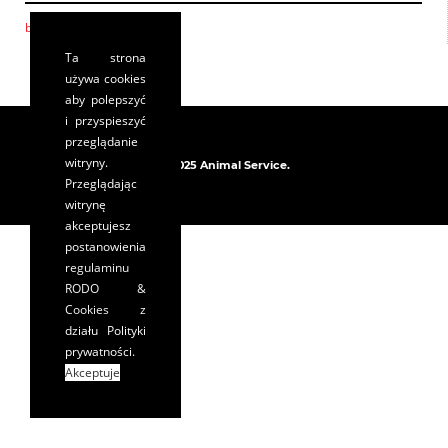
bez sztucznych dodatków
[0]
Ta strona
używa cookies
aby polepszyć
i przyspieszyć
przeglądanie
witryny.
© 2025 Animal Service.
Przeglądając
witrynę
akceptujesz
postanowienia
regulaminu
RODO &
Cookies
z
działu Polityki
prywatności.
Akceptuje