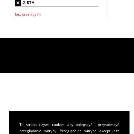
×
DIETA
bez pszenicy
[0]
Ta strona używa cookies aby polepszyć i przyspieszyć
przeglądanie witryny. Przeglądając witrynę akceptujesz