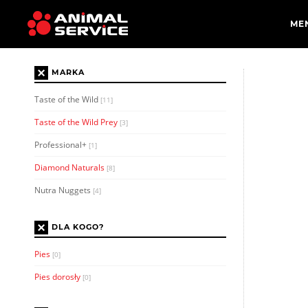
×
MARKA
Taste of the Wild
[11]
Taste of the Wild Prey
[3]
Professional+
[1]
Diamond Naturals
[8]
Nutra Nuggets
[4]
×
DLA KOGO?
Pies
[0]
Pies dorosły
[0]