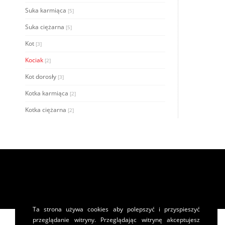
Suka karmiąca
[5]
Suka ciężarna
[5]
Kot
[3]
Kociak
[2]
Kot dorosły
[3]
Kotka karmiąca
[2]
Kotka ciężarna
[2]
Ta strona używa cookies aby polepszyć i przyspieszyć
przeglądanie witryny. Przeglądając witrynę akceptujesz