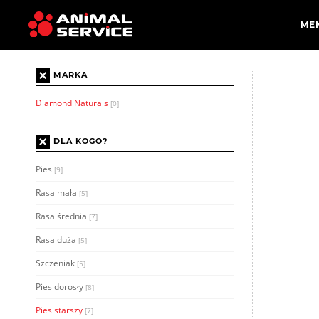
×
MARKA
Diamond Naturals
[0]
×
DLA KOGO?
Pies
[9]
Rasa mała
[5]
Rasa średnia
[7]
Rasa duża
[5]
Szczeniak
[5]
Pies dorosły
[8]
Pies starszy
[7]