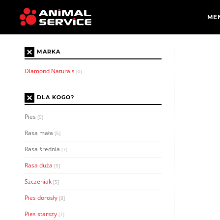
×
MARKA
Diamond Naturals
[0]
×
DLA KOGO?
Pies
[9]
Rasa mała
[5]
Rasa średnia
[7]
Rasa duża
[5]
Szczeniak
[5]
Pies dorosły
[8]
Pies starszy
[7]