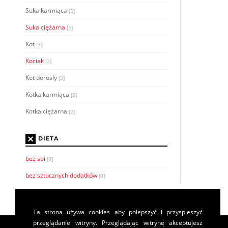
Suka karmiąca
[5]
Suka ciężarna
[5]
Kot
[3]
Kociak
[2]
Kot dorosły
[3]
Kotka karmiąca
[2]
Kotka ciężarna
[2]
×
DIETA
bez soi
[0]
bez sztucznych dodatków
[0]
Ta strona używa cookies aby polepszyć i przyspieszyć
przeglądanie witryny. Przeglądając witrynę akceptujesz