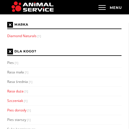
×
MARKA
Diamond Naturals
[1]
×
DLA KOGO?
Pies
[1]
Rasa mała
[1]
Rasa średnia
[1]
Rasa duża
[1]
Szczeniak
[1]
Pies dorosły
[1]
Pies starszy
[1]