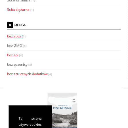
Suka karmiąca
[1]
Suka ciężarna
[1]
×
DIETA
bez zboż
[1]
bez GMO
[4]
bez soi
[4]
bez pszenicy
[4]
bez sztucznych dodatków
[4]
Ta strona
używa cookies