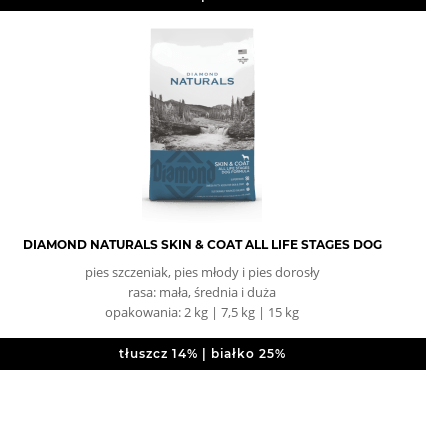
DIAMOND NATURALS SKIN & COAT ALL LIFE STAGES DOG
pies szczeniak, pies młody i pies dorosły
rasa: mała, średnia i duża
opakowania: 2 kg | 7,5 kg | 15 kg
tłuszcz 14% | białko 25%