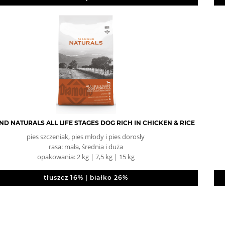
D NATURALS ALL LIFE STAGES DOG RICH IN CHICKEN & RICE
pies szczeniak, pies młody i pies dorosły
rasa: mała, średnia i duża
opakowania: 2 kg | 7,5 kg | 15 kg
tłuszcz 16% | białko 26%