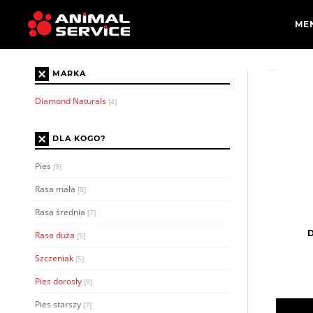
×
MARKA
Diamond Naturals
[4]
×
DLA KOGO?
Pies
[9]
Rasa mała
[5]
Rasa średnia
[7]
D
Rasa duża
[5]
Szczeniak
[5]
Pies dorosły
[8]
Pies starszy
[7]