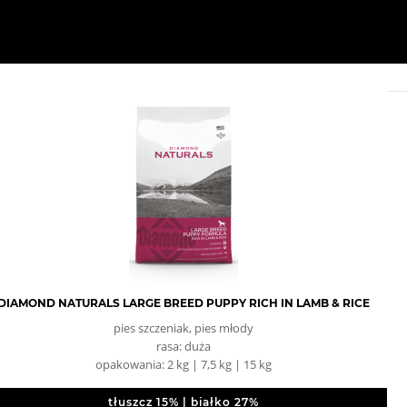
DIAMOND NATURALS LARGE BREED PUPPY RICH IN LAMB & RICE
pies szczeniak, pies młody
rasa: duża
opakowania: 2 kg | 7,5 kg | 15 kg
tłuszcz 15% | białko 27%