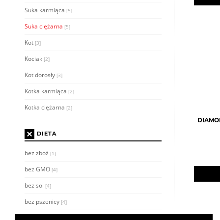
Suka karmiąca
[5]
Suka ciężarna
[5]
Kot
[3]
Kociak
[2]
Kot dorosły
[3]
Kotka karmiąca
[2]
Kotka ciężarna
[2]
DIAMON
×
DIETA
bez zboż
[1]
bez GMO
[4]
bez soi
[4]
bez pszenicy
[4]
bez sztucznych dodatków
[4]