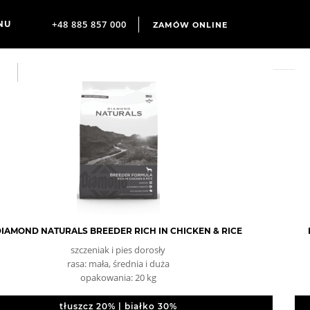
+48 885 857 000
ZAMÓW ONLINE
IAMOND NATURALS BREEDER RICH IN CHICKEN & RICE
szczeniak i pies dorosły
rasa: mała, średnia i duża
opakowania: 20 kg
tłuszcz 20% | białko 30%