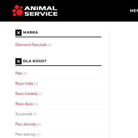
×
MARKA
Diamond Naturals
[0]
×
DLA KOGO?
Pies
[9]
Rasa mała
[5]
Rasa średnia
[7]
Rasa duża
[5]
Szczeniak
[5]
Pies dorosły
[8]
Pies starszy
[7]