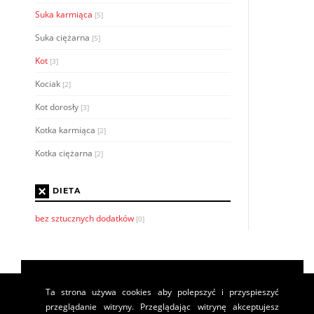
Suka karmiąca
[5]
Suka ciężarna
[5]
Kot
[3]
Kociak
[2]
Kot dorosły
[3]
Kotka karmiąca
[2]
Kotka ciężarna
[2]
×
DIETA
bez sztucznych dodatków
[0]
Ta strona używa cookies aby polepszyć i przyspieszyć
przeglądanie witryny. Przeglądając witrynę akceptujesz