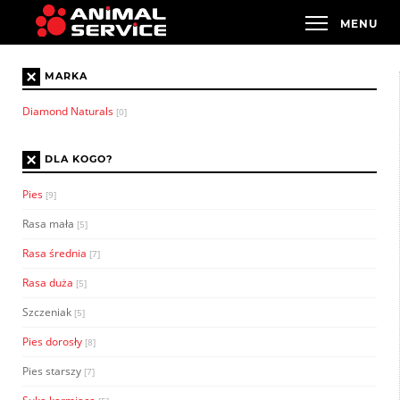
×
MARKA
Diamond Naturals
[0]
×
DLA KOGO?
Pies
[9]
Rasa mała
[5]
Rasa średnia
[7]
Rasa duża
[5]
Szczeniak
[5]
Pies dorosły
[8]
Pies starszy
[7]