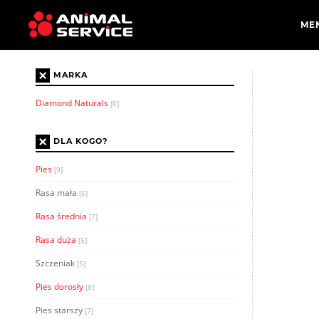
×
MARKA
Diamond Naturals
[0]
×
DLA KOGO?
Pies
[9]
Rasa mała
[5]
Rasa średnia
[7]
Rasa duża
[5]
Szczeniak
[5]
Pies dorosły
[8]
Pies starszy
[7]