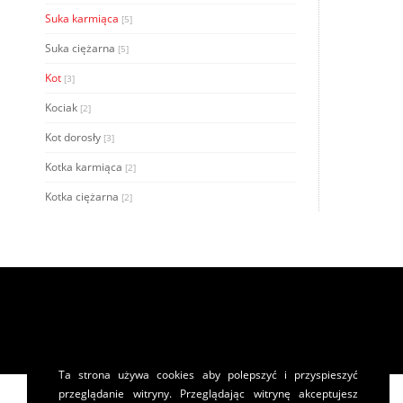
Suka karmiąca
[5]
Suka ciężarna
[5]
Kot
[3]
Kociak
[2]
Kot dorosły
[3]
Kotka karmiąca
[2]
Kotka ciężarna
[2]
Ta strona używa cookies aby polepszyć i przyspieszyć
przeglądanie witryny. Przeglądając witrynę akceptujesz