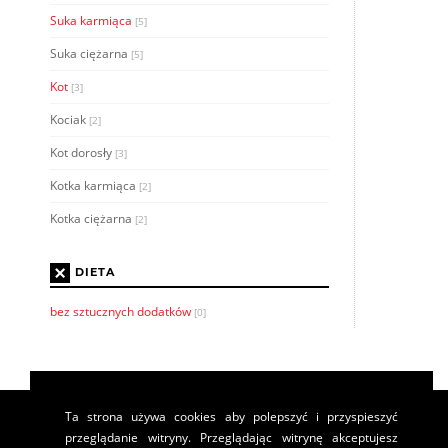
Suka karmiąca
[5]
Suka ciężarna
[5]
Kot
[3]
Kociak
[2]
Kot dorosły
[3]
Kotka karmiąca
[2]
Kotka ciężarna
[2]
×
DIETA
bez sztucznych dodatków
[0]
Ta strona używa cookies aby polepszyć i przyspieszyć
przeglądanie witryny. Przeglądając witrynę akceptujesz