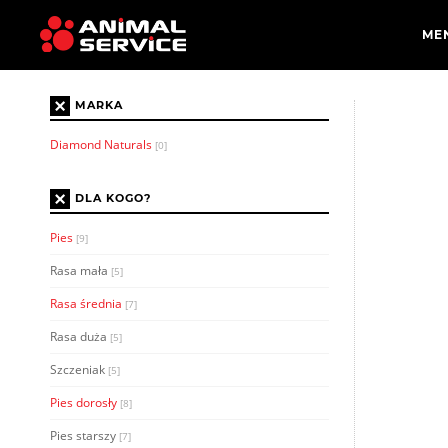
×
MARKA
Diamond Naturals
[0]
×
DLA KOGO?
Pies
[9]
Rasa mała
[5]
Rasa średnia
[7]
Rasa duża
[5]
Szczeniak
[5]
Pies dorosły
[8]
Pies starszy
[7]