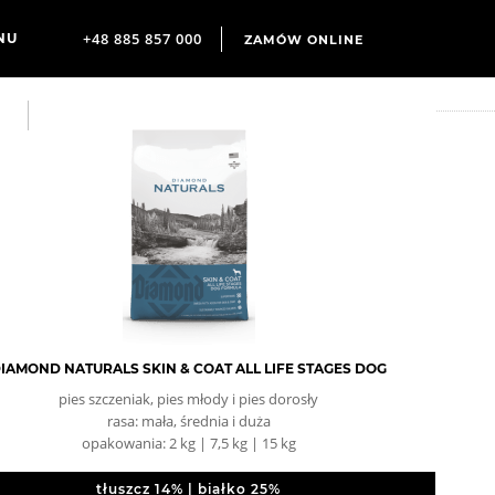
+48 885 857 000
ZAMÓW ONLINE
IAMOND NATURALS SKIN & COAT ALL LIFE STAGES DOG
pies szczeniak, pies młody i pies dorosły
rasa: mała, średnia i duża
opakowania: 2 kg | 7,5 kg | 15 kg
tłuszcz 14% | białko 25%