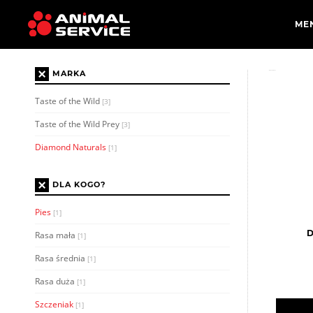
×
MARKA
Taste of the Wild
[3]
Taste of the Wild Prey
[3]
Diamond Naturals
[1]
×
DLA KOGO?
Pies
[1]
D
Rasa mała
[1]
Rasa średnia
[1]
Rasa duża
[1]
Szczeniak
[1]