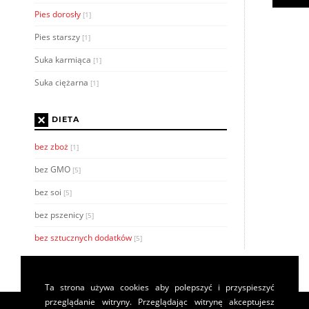
Pies dorosły
[1]
Pies starszy
[1]
Suka karmiąca
[1]
Suka ciężarna
[1]
×
DIETA
bez zboż
[1]
bez GMO
[5]
bez soi
[5]
bez pszenicy
[5]
bez sztucznych dodatków
[5]
Ta strona używa cookies aby polepszyć i przyspieszyć
przeglądanie witryny. Przeglądając witrynę akceptujesz