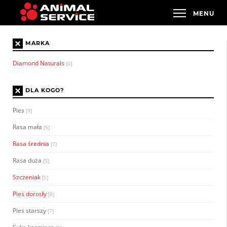
×
MARKA
Diamond Naturals
[0]
×
DLA KOGO?
Pies
[9]
Rasa mała
[5]
Rasa średnia
[7]
Rasa duża
[5]
Szczeniak
[5]
Pies dorosły
[8]
Pies starszy
[7]