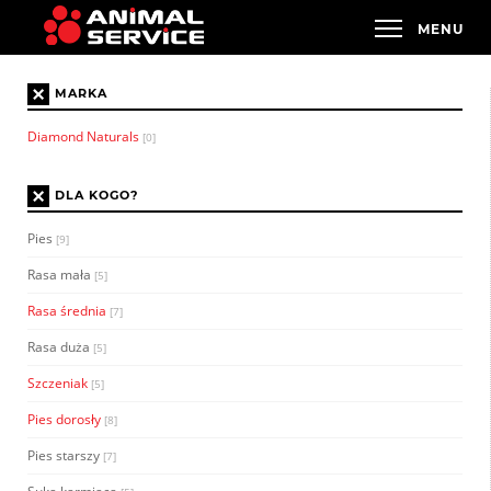
×
MARKA
Diamond Naturals
[0]
×
DLA KOGO?
Pies
[9]
Rasa mała
[5]
Rasa średnia
[7]
Rasa duża
[5]
Szczeniak
[5]
Pies dorosły
[8]
Pies starszy
[7]