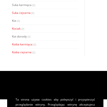
Suka karmiąca
[5]
Suka ciężarna
[5]
Kot
[3]
Kociak
[2]
Kot dorosły
[3]
Kotka karmiąca
[2]
Kotka ciężarna
[2]
Ta strona używa cookies aby polepszyć i przyspieszyć
przeglądanie witryny. Przeglądając witrynę akceptujesz