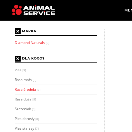
×
MARKA
Diamond Naturals
[0]
×
DLA KOGO?
Pies
[9]
Rasa mała
[5]
Rasa średnia
[7]
Rasa duża
[5]
Szczeniak
[5]
Pies dorosły
[8]
Pies starszy
[7]