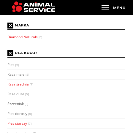
×
MARKA
Diamond Naturals
[0]
×
DLA KOGO?
Pies
[9]
Rasa mała
[5]
Rasa średnia
[7]
Rasa duża
[5]
Szczeniak
[5]
Pies dorosły
[8]
Pies starszy
[7]