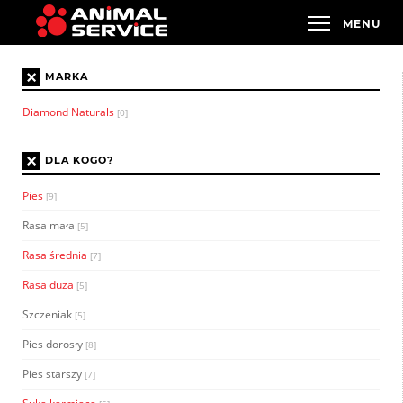
×
MARKA
Diamond Naturals
[0]
×
DLA KOGO?
Pies
[9]
Rasa mała
[5]
Rasa średnia
[7]
Rasa duża
[5]
Szczeniak
[5]
Pies dorosły
[8]
Pies starszy
[7]