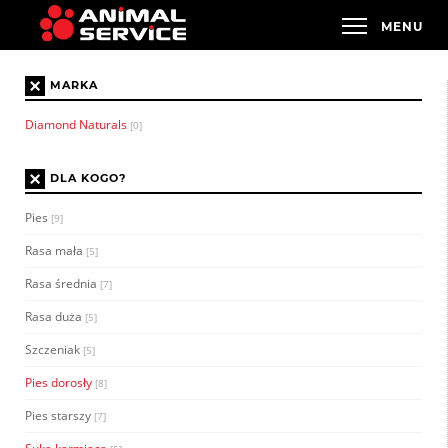
×
MARKA
Diamond Naturals
[0]
×
DLA KOGO?
Pies
[9]
Rasa mała
[5]
Rasa średnia
[7]
Rasa duża
[5]
Szczeniak
[5]
Pies dorosły
[8]
Pies starszy
[7]