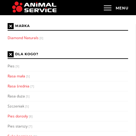
×
MARKA
Diamond Naturals
[0]
×
DLA KOGO?
Pies
[9]
Rasa mała
[5]
Rasa średnia
[7]
Rasa duża
[5]
Szczeniak
[5]
Pies dorosły
[8]
Pies starszy
[7]