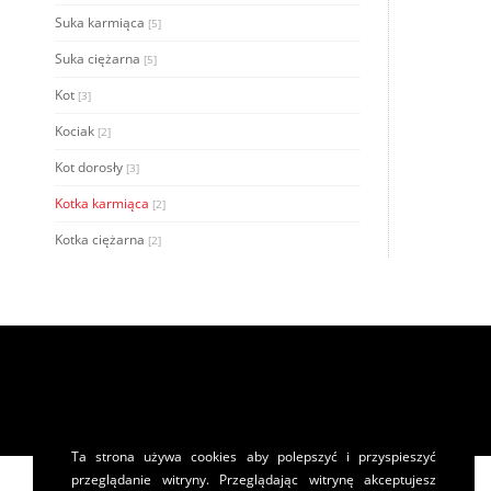
Suka karmiąca
[5]
Suka ciężarna
[5]
Kot
[3]
Kociak
[2]
Kot dorosły
[3]
Kotka karmiąca
[2]
Kotka ciężarna
[2]
Ta strona używa cookies aby polepszyć i przyspieszyć
przeglądanie witryny. Przeglądając witrynę akceptujesz