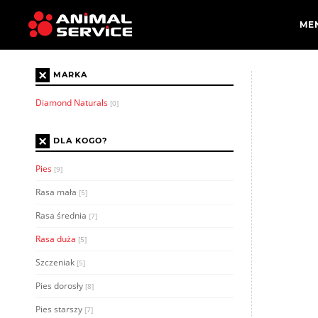
×
MARKA
Diamond Naturals
[0]
×
DLA KOGO?
Pies
[9]
Rasa mała
[5]
Rasa średnia
[7]
Rasa duża
[5]
Szczeniak
[5]
Pies dorosły
[8]
Pies starszy
[7]