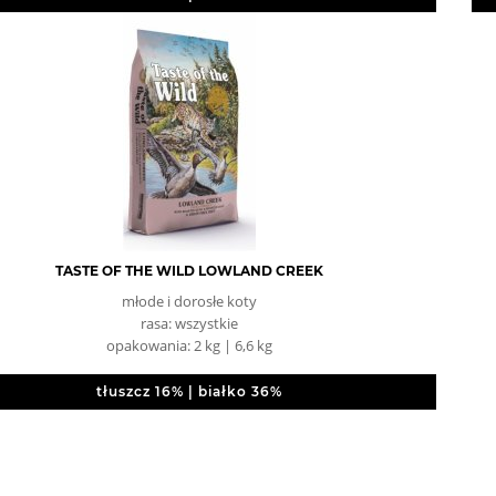
TASTE OF THE WILD LOWLAND CREEK
młode i dorosłe koty
rasa: wszystkie
opakowania: 2 kg | 6,6 kg
tłuszcz 16% | białko 36%