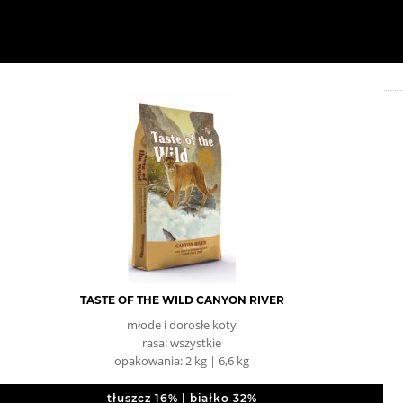
TASTE OF THE WILD CANYON RIVER
młode i dorosłe koty
rasa: wszystkie
opakowania: 2 kg | 6,6 kg
tłuszcz 16% | białko 32%