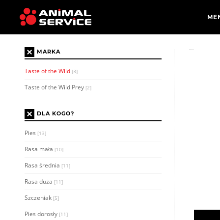
×
MARKA
Taste of the Wild
[3]
Taste of the Wild Prey
[2]
×
DLA KOGO?
Pies
[13]
Rasa mała
[10]
Rasa średnia
[11]
Rasa duża
[11]
Szczeniak
[5]
Pies dorosły
[11]