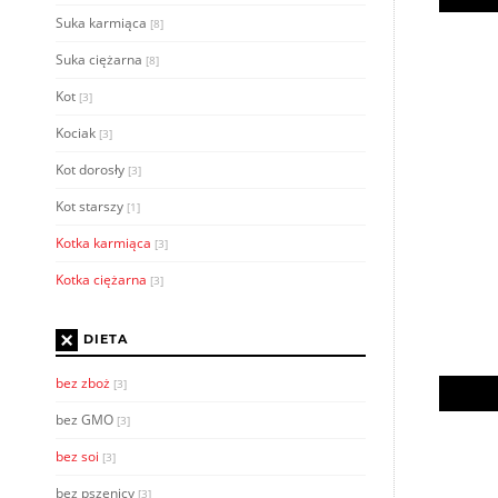
Suka karmiąca
[8]
Suka ciężarna
[8]
Kot
[3]
Kociak
[3]
Kot dorosły
[3]
Kot starszy
[1]
Kotka karmiąca
[3]
Kotka ciężarna
[3]
×
DIETA
bez zboż
[3]
bez GMO
[3]
bez soi
[3]
bez pszenicy
[3]