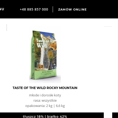
+48 885 857 000
ZAMÓW ONLINE
TASTE OF THE WILD ROCKY MOUNTAIN
młode i dorosłe koty
rasa: wszystkie
opakowania: 2 kg | 6,6 kg
tłuszcz 18% | białko 42%