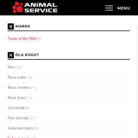
×
MARKA
Taste of the Wild
[0]
×
DLA KOGO?
Pies
[13]
Rasa mała
[10]
Rasa średnia
[11]
Rasa duża
[11]
Szczeniak
[5]
Pies dorosły
[11]
Suka karmiąca
[8]