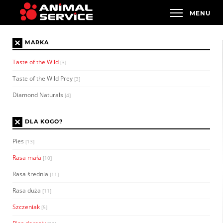
×
MARKA
Taste of the Wild
[3]
Taste of the Wild Prey
[3]
Diamond Naturals
[4]
×
DLA KOGO?
Pies
[13]
Rasa mała
[10]
Rasa średnia
[11]
Rasa duża
[11]
Szczeniak
[5]