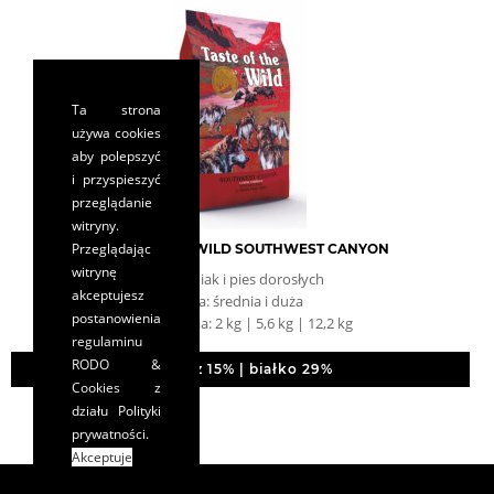
Ta strona
używa cookies
aby polepszyć
i przyspieszyć
przeglądanie
witryny.
Przeglądając
TASTE OF THE WILD SOUTHWEST CANYON
witrynę
szczeniak i pies dorosłych
akceptujesz
rasa: średnia i duża
postanowienia
opakowania: 2 kg | 5,6 kg | 12,2 kg
regulaminu
RODO &
tłuszcz 15% | białko 29%
Cookies
z
działu Polityki
prywatności.
Akceptuje