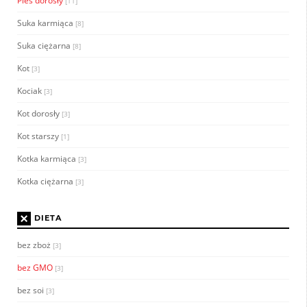
Pies dorosły
[11]
Suka karmiąca
[8]
Suka ciężarna
[8]
Kot
[3]
Kociak
[3]
Kot dorosły
[3]
Kot starszy
[1]
Kotka karmiąca
[3]
Kotka ciężarna
[3]
×
DIETA
bez zboż
[3]
bez GMO
[3]
bez soi
[3]