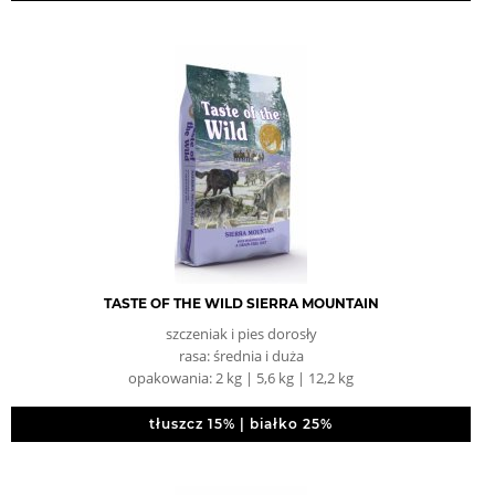
TASTE OF THE WILD SIERRA MOUNTAIN
szczeniak i pies dorosły
rasa: średnia i duża
opakowania: 2 kg | 5,6 kg | 12,2 kg
tłuszcz 15% | białko 25%