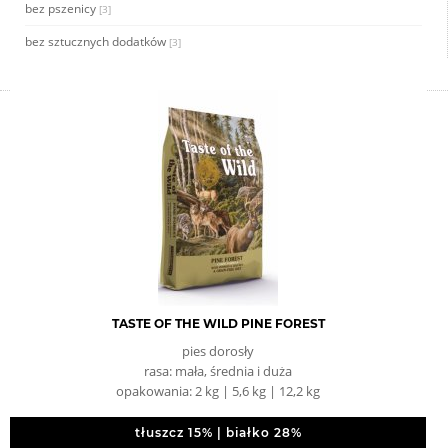
bez pszenicy
[3]
bez sztucznych dodatków
[3]
TASTE OF THE WILD PINE FOREST
pies dorosły
rasa: mała, średnia i duża
opakowania: 2 kg | 5,6 kg | 12,2 kg
tłuszcz 15% | białko 28%