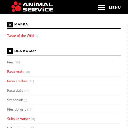
×
MARKA
Taste of the Wild
[0]
×
DLA KOGO?
Pies
[13]
Rasa mała
[10]
Rasa średnia
[11]
Rasa duża
[11]
Szczeniak
[5]
Pies dorosły
[11]
Suka karmiąca
[8]